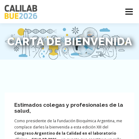
Saltar
al
Menú
contenido
INFO GENERAL
ACTIVIDADES / CONTENIDOS
CARTA DE BIENVENIDA
DISERTANTES
BECAS
INFO EXPOSITORES
CONTACTO
AYUDA
INSCRIPCIÓN
Estimados colegas y profesionales de la
salud,
Como presidente de la Fundación Bioquímica Argentina, me
complace darles la bienvenida a esta edición XIII del
Congreso Argentino de la Calidad en el laboratorio